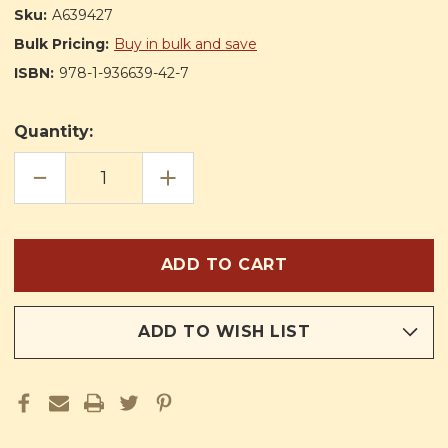
Sku:
A639427
Bulk Pricing:
Buy in bulk and save
ISBN:
978-1-936639-42-7
Quantity:
DECREASE
INCREASE
QUANTITY
QUANTITY
OF
OF
TESORO
TESORO
Y
Y
TRADICIÓN:
TRADICIÓN:
GUÍA
GUÍA
DEFINITIVA
DEFINITIVA
DE
DE
LA
LA
MISA
MISA
EN
EN
ADD TO WISH LIST
LATÍN
LATÍN