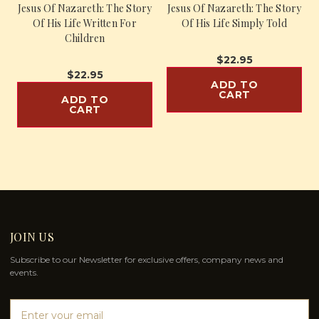
Jesus Of Nazareth: The Story
Jesus Of Nazareth: The Story
Of His Life Written For
Of His Life Simply Told
Children
$22.95
$22.95
ADD TO
CART
ADD TO
CART
JOIN US
Subscribe to our Newsletter for exclusive offers, company news and
events.
E