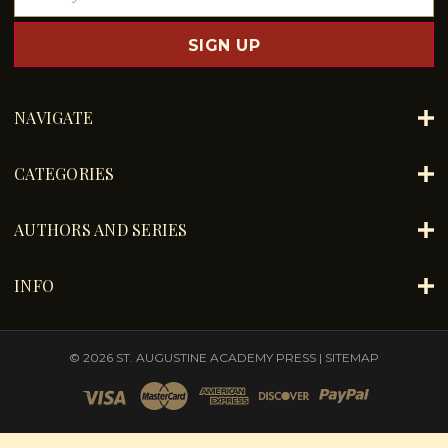
m
a
i
l
A
d
NAVIGATE
d
r
e
CATEGORIES
s
s
AUTHORS AND SERIES
INFO
© 2026 ST. AUGUSTINE ACADEMY PRESS |
SITEMAP