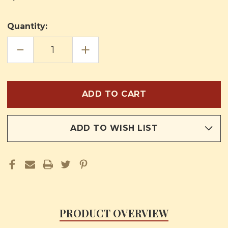
Quantity:
DECREASE
INCREASE
QUANTITY
QUANTITY
OF
OF
JESÚS
JESÚS
DE
DE
NAZARET
NAZARET
ADD TO WISH LIST
PRODUCT OVERVIEW